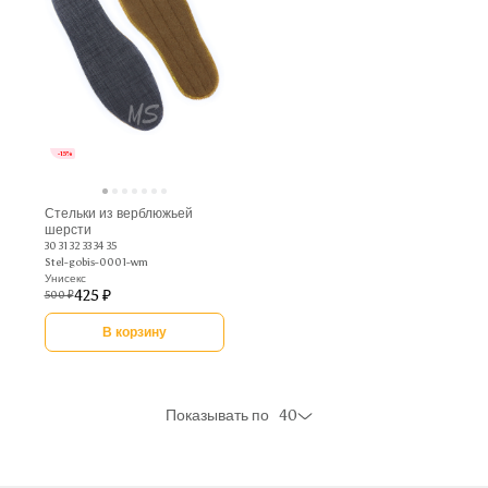
-15%
Стельки из верблюжьей
шерсти
30 31 32 33 34 35
Stel-gobis-0001-wm
Унисекс
425 ₽
500 ₽
В корзину
Показывать по
40