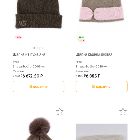
-15%
NEW
-15%
Шапка из пуха яка
Шапка кашемировая
Free
Free
Shapa-bodio-0003-wm
Shapa-bodio-0030-wm
Унисекс
Женское
6 672.50 ₽
6 885 ₽
7 850 ₽
8 100 ₽
В корзину
В корзину