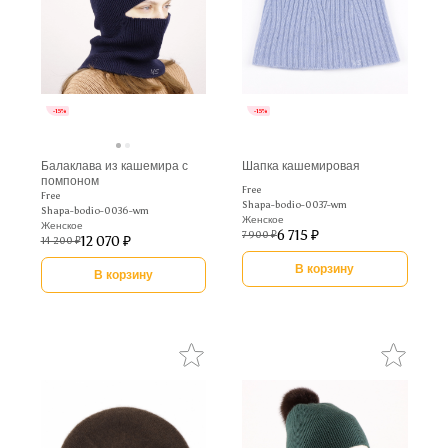
-15%
-15%
Балаклава из кашемира с
Шапка кашемировая
помпоном
Free
Free
Shapa-bodio-0037-wm
Shapa-bodio-0036-wm
Женское
Женское
6 715 ₽
7 900 ₽
12 070 ₽
14 200 ₽
В корзину
В корзину