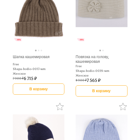
-15%
-15%
Шапка кашемировая
Повязка на голову,
кашемировая
Free
Free
Shapa-bodio-0017-wm
Shapa-bodio-0039-wm
Женское
Женское
6 715 ₽
7 900 ₽
7 565 ₽
8 900 ₽
В корзину
В корзину