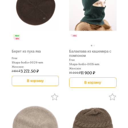
NEW
-15%
-15%
Берет из пуха яка
Балаклава из кашемира с
помпоном
Free
Free
Shapa-bodio-0029-wm
Shapa-bodio-0035-wm
Женское
Женское
3 272.50 ₽
3 850 ₽
11 900 ₽
14 000 ₽
В корзину
В корзину