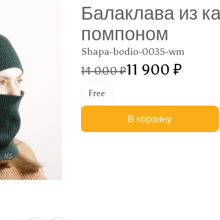
Балаклава из к
помпоном
Shapa-bodio-0035-wm
11 900 ₽
14 000 ₽
Free
В корзину