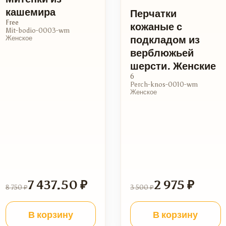
кашемира
Перчатки
Free
кожаные с
Mit-bodio-0003-wm
подкладом из
Женское
верблюжьей
шерсти. Женские
6
Perch-knos-0010-wm
Женское
7 437.50 ₽
2 975 ₽
8 750 ₽
3 500 ₽
В корзину
В корзину