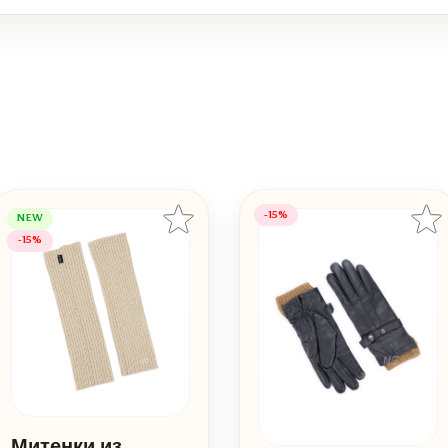
-15%
NEW
-15%
Митенки из