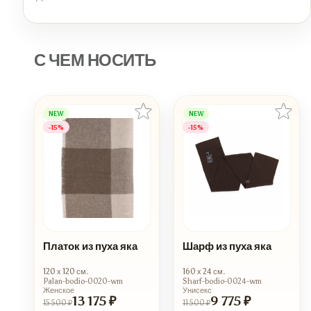
С ЧЕМ НОСИТЬ
NEW
NEW
-15%
-15%
Платок из пуха яка
Шарф из пуха яка
120 х 120 см.
160 х 24 см.
Palan-bodio-0020-wm
Sharf-bodio-0024-wm
Женское
Унисекс
13 175 ₽
9 775 ₽
15 500 ₽
11 500 ₽