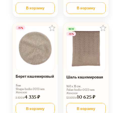
В корзину
В корзину
-15%
NEW
-15%
Берет кашемировый
Шаль кашемировая
Free
160 х 35 см.
Shapa-bodio-0013-wm
Palan-bodio-0023-wm
Женское
Женское
4 335 ₽
10 625 ₽
5 100 ₽
12 500 ₽
В корзину
В корзину