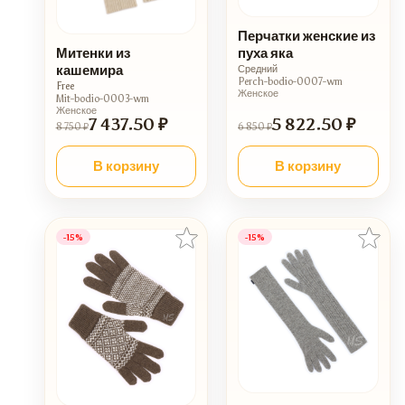
Перчатки женские из
пуха яка
Митенки из
кашемира
Средний
Perch-bodio-0007-wm
Free
Женское
Mit-bodio-0003-wm
Женское
7 437.50 ₽
5 822.50 ₽
8 750 ₽
6 850 ₽
В корзину
В корзину
-15%
-15%