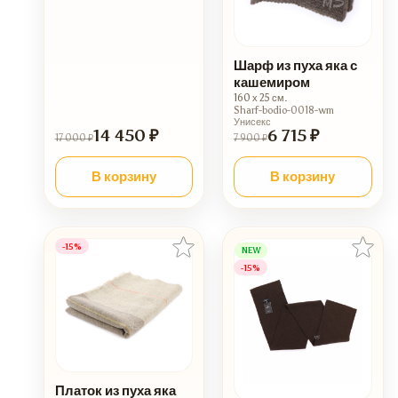
Шарф из пуха яка с
кашемиром
160 х 25 см.
Sharf-bodio-0018-wm
Унисекс
14 450 ₽
6 715 ₽
17 000 ₽
7 900 ₽
В корзину
В корзину
-15%
NEW
-15%
Платок из пуха яка