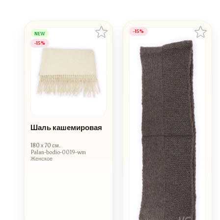
-15%
NEW
-15%
Шаль кашемировая
180 х 70 см.
Palan-bodio-0019-wm
Женское