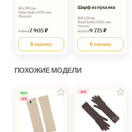
Шарф из пуха яка
65 х 190 см.
Palan-bodio-0015-wm
Женское
160 х 24 см.
Sharf-bodio-0024-wm
Унисекс
7 905 ₽
9 775 ₽
9 300 ₽
11 500 ₽
В корзину
В корзину
ПОХОЖИЕ МОДЕЛИ
-15%
NEW
-15%