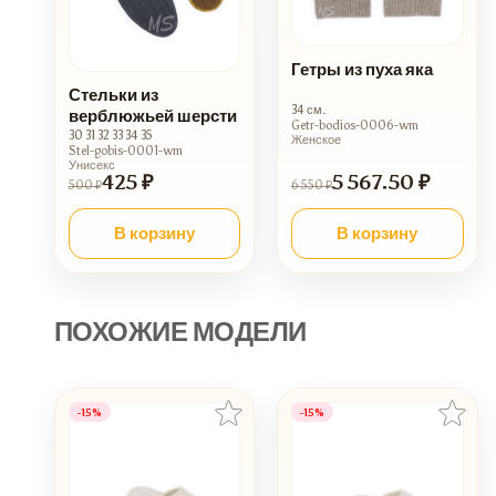
Гетры из пуха яка
Стельки из
34 см.
верблюжьей шерсти
Getr-bodios-0006-wm
30 31 32 33 34 35
Женское
Stel-gobis-0001-wm
Унисекс
425 ₽
5 567.50 ₽
500 ₽
6 550 ₽
В корзину
В корзину
ПОХОЖИЕ МОДЕЛИ
-15%
-15%