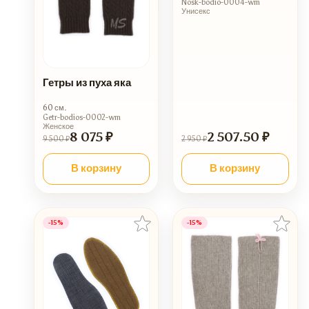
Nosk-bodio-0004-wm
Унисекс
Гетры из пуха яка
60 см.
Getr-bodios-0002-wm
Женское
8 075 ₽
2 507.50 ₽
9 500 ₽
2 950 ₽
В корзину
В корзину
-15%
-15%