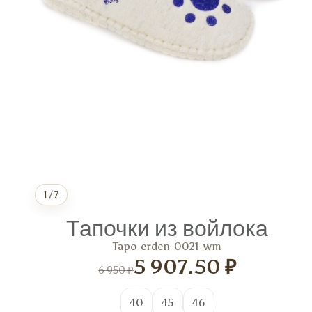
1
/
7
Тапочки из войлока
Tapo-erden-0021-wm
5 907.50 ₽
6 950 ₽
40
45
46