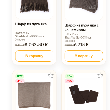
Шарф из пуха яка
Шарф из пуха яка с
кашемиром
160 х 28 см.
160 х 25 см.
Sharf-bodio-0004-wm
Sharf-bodio-0018-wm
Унисекс
Унисекс
8 032.50 ₽
6 715 ₽
9 450 ₽
7 900 ₽
В корзину
В корзину
NEW
NEW
-15%
-15%