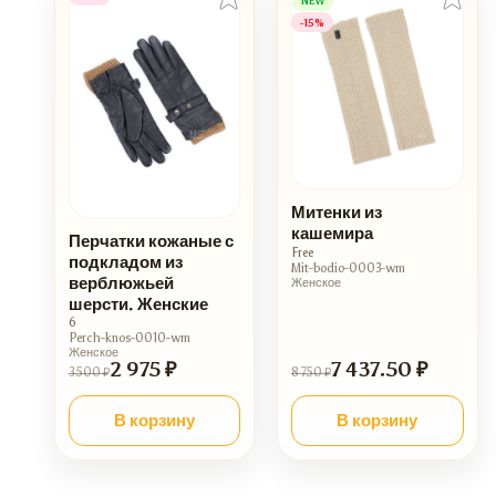
NEW
-15%
Митенки из
кашемира
Перчатки кожаные с
Free
подкладом из
Mit-bodio-0003-wm
верблюжьей
Женское
шерсти. Женские
6
Perch-knos-0010-wm
Женское
2 975 ₽
7 437.50 ₽
3 500 ₽
8 750 ₽
В корзину
В корзину