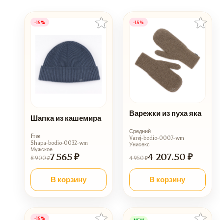
-15%
-15%
Варежки из пуха яка
Шапка из кашемира
Средний
Free
Varej-bodio-0007-wm
Shapa-bodio-0032-wm
Унисекс
Мужское
7 565 ₽
4 207.50 ₽
8 900 ₽
4 950 ₽
В корзину
В корзину
-15%