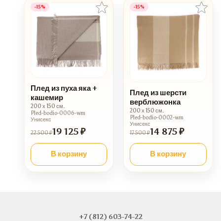
-15%
-15%
Плед из пуха яка +
Плед из шерсти
кашемир
верблюжонка
200 х 150 см.
200 х 150 см.
Pled-bodio-0006-wm
Pled-bodio-0002-wm
Унисекс
Унисекс
19 125 ₽
14 875 ₽
22 500 ₽
17 500 ₽
В корзину
В корзину
+7 (812) 603-74-22