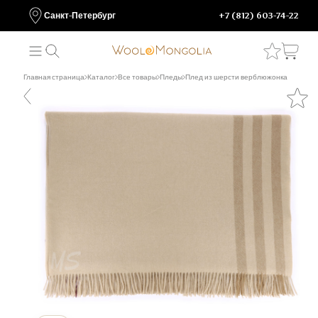
Санкт-Петербург
+7 (812) 603-74-22
Главная страница
Каталог
Все товары
Пледы
Плед из шерсти верблюжонка