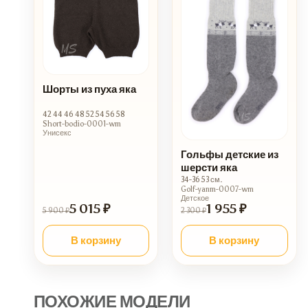
Шорты из пуха яка
42 44 46 48 52 54 56 58
Short-bodio-0001-wm
Унисекс
Гольфы детские из
шерсти яка
34-36 53 см.
Golf-yanm-0007-wm
Детское
5 015 ₽
1 955 ₽
5 900 ₽
2 300 ₽
В корзину
В корзину
ПОХОЖИЕ МОДЕЛИ