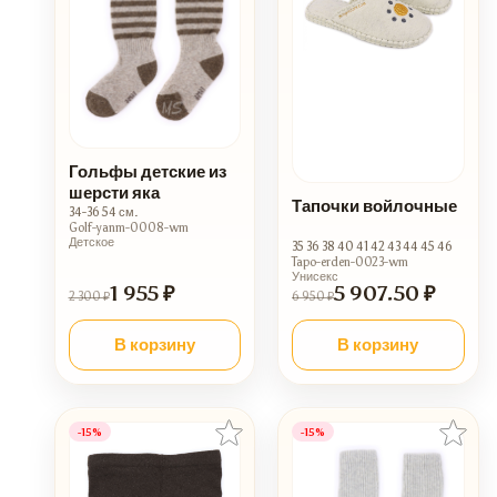
Гольфы детские из
шерсти яка
Тапочки войлочные
34-36 54 см.
Golf-yanm-0008-wm
Детское
35 36 38 40 41 42 43 44 45 46
Tapo-erden-0023-wm
Унисекс
1 955 ₽
5 907.50 ₽
2 300 ₽
6 950 ₽
В корзину
В корзину
-15%
-15%