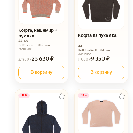
Кофта, кашемир +
Кофта из пуха яка
пух яка
44-46
Koft-bodio-0016-wm
44
Женское
Koft-bodio-0004-wm
Женское
23 630 ₽
9 350 ₽
27 800 ₽
11 000 ₽
В корзину
В корзину
-15%
-15%