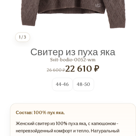
1
/
3
Свитер из пуха яка
Svit-bodio-0052-wm
22 610 ₽
26 600 ₽
44-46
48-50
Состав: 100% пух яка.
Женский свитер из 100% пуха яка, с капюшоном -
непревзойденный комфорт и тепло. Натуральный