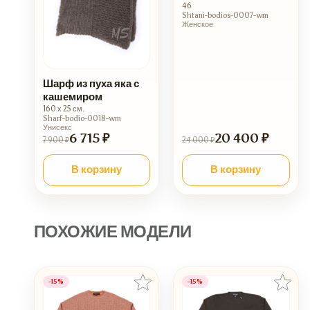
46
Shtani-bodios-0007-wm
Женское
Шарф из пуха яка с
кашемиром
160 х 25 см.
Sharf-bodio-0018-wm
Унисекс
6 715 ₽
20 400 ₽
7 900 ₽
24 000 ₽
В корзину
В корзину
ПОХОЖИЕ МОДЕЛИ
-15%
-15%