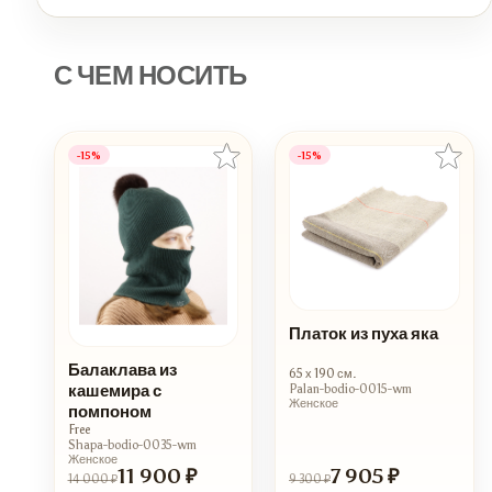
С ЧЕМ НОСИТЬ
-15%
-15%
Платок из пуха яка
Балаклава из
65 х 190 см.
кашемира с
Palan-bodio-0015-wm
Женское
помпоном
Free
Shapa-bodio-0035-wm
Женское
11 900 ₽
7 905 ₽
14 000 ₽
9 300 ₽