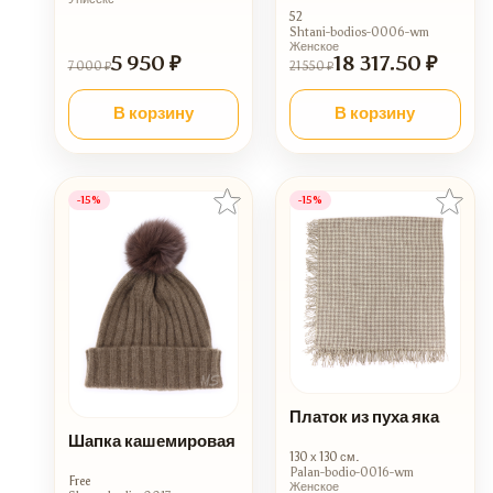
52
Shtani-bodios-0006-wm
Женское
5 950 ₽
18 317.50 ₽
7 000 ₽
21 550 ₽
В корзину
В корзину
-15%
-15%
Платок из пуха яка
Шапка кашемировая
130 х 130 см.
Palan-bodio-0016-wm
Free
Женское