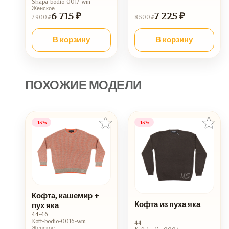
Shapa-bodio-0017-wm
Женское
6 715 ₽
7 225 ₽
7 900 ₽
8 500 ₽
В корзину
В корзину
ПОХОЖИЕ МОДЕЛИ
-15%
-15%
Кофта, кашемир +
Кофта из пуха яка
пух яка
44-46
Koft-bodio-0016-wm
44
Женское