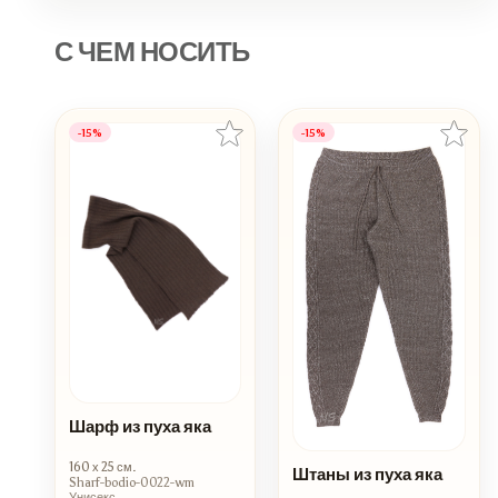
С ЧЕМ НОСИТЬ
-15%
-15%
Шарф из пуха яка
160 х 25 см.
Штаны из пуха яка
Sharf-bodio-0022-wm
Унисекс