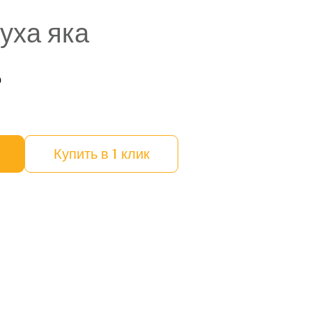
уха яка
₽
Купить в 1 клик