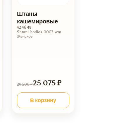
Штаны
кашемировые
42 46 48
Shtani-bodios-0002-wm
Женское
25 075 ₽
29 500 ₽
В корзину