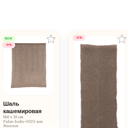
-15%
NEW
-15%
Шаль
кашемировая
160 х 35 см.
Palan-bodio-0023-wm
Женское