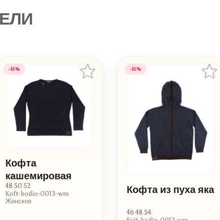
ЕЛИ
-15%
-15%
Кофта
кашемировая
48 50 52
Кофта из пуха яка
Koft-bodio-0013-wm
Женское
46 48 54