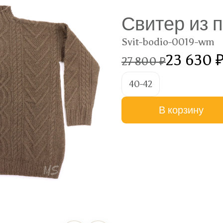
Свитер из п
Svit-bodio-0019-wm
23 630 
27 800 ₽
40-42
В корзину