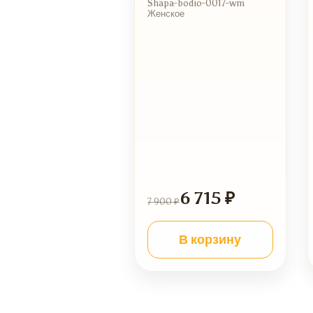
Shapa-bodio-0017-wm
Женское
6 715 ₽
7 900 ₽
В корзину