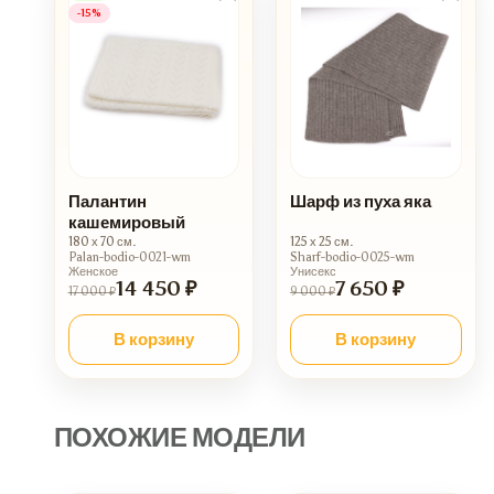
-15%
Палантин
Шарф из пуха яка
кашемировый
180 х 70 см.
125 х 25 см.
Palan-bodio-0021-wm
Sharf-bodio-0025-wm
Женское
Унисекс
14 450 ₽
7 650 ₽
17 000 ₽
9 000 ₽
В корзину
В корзину
ПОХОЖИЕ МОДЕЛИ