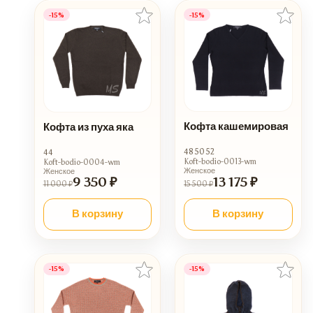
-15%
-15%
Кофта кашемировая
Кофта из пуха яка
48 50 52
44
Koft-bodio-0013-wm
Koft-bodio-0004-wm
Женское
Женское
9 350 ₽
13 175 ₽
11 000 ₽
15 500 ₽
В корзину
В корзину
-15%
-15%