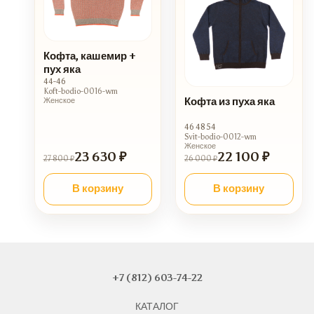
Кофта, кашемир +
пух яка
44-46
Koft-bodio-0016-wm
Кофта из пуха яка
Женское
46 48 54
Svit-bodio-0012-wm
Женское
23 630 ₽
22 100 ₽
27 800 ₽
26 000 ₽
В корзину
В корзину
+7 (812) 603-74-22
КАТАЛОГ