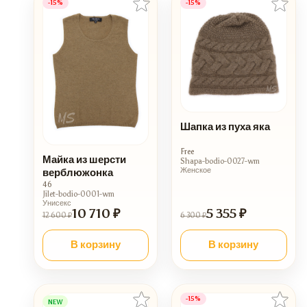
-15%
-15%
Шапка из пуха яка
Free
Майка из шерсти
Shapa-bodio-0027-wm
Женское
верблюжонка
46
Jilet-bodio-0001-wm
Унисекс
10 710 ₽
5 355 ₽
12 600 ₽
6 300 ₽
В корзину
В корзину
-15%
NEW