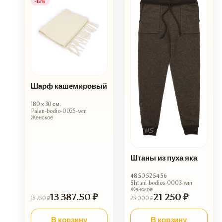
-15%
Шарф кашемировый
180 х 30 см.
Palan-bodio-0025-wm
Женское
Штаны из пуха яка
48 50 52 54 56
Shtani-bodios-0003-wm
Женское
13 387.50 ₽
21 250 ₽
15 750 ₽
25 000 ₽
В корзину
В корзину