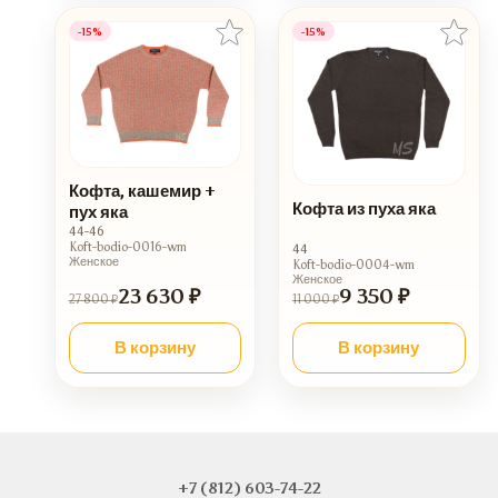
-15%
-15%
Кофта, кашемир +
Кофта из пуха яка
пух яка
44-46
Koft-bodio-0016-wm
44
Женское
Koft-bodio-0004-wm
Женское
23 630 ₽
9 350 ₽
27 800 ₽
11 000 ₽
В корзину
В корзину
+7 (812) 603-74-22