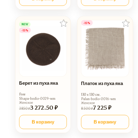
-15%
NEW
-15%
Берет из пуха яка
Платок из пуха яка
Free
130 х 130 см.
Shapa-bodio-0029-wm
Palan-bodio-0016-wm
Женское
Женское
3 272.50 ₽
7 225 ₽
3 850 ₽
8 500 ₽
В корзину
В корзину