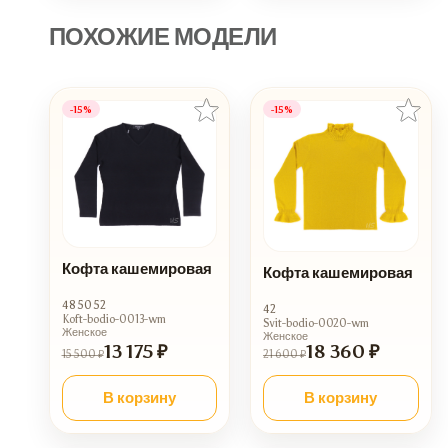
ПОХОЖИЕ МОДЕЛИ
-15%
-15%
Кофта кашемировая
Кофта кашемировая
48 50 52
42
Koft-bodio-0013-wm
Svit-bodio-0020-wm
Женское
Женское
13 175 ₽
18 360 ₽
15 500 ₽
21 600 ₽
В корзину
В корзину